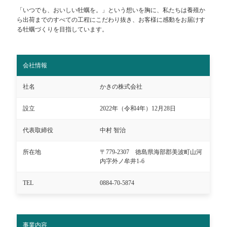
「いつでも、おいしい牡蠣を。」という想いを胸に、私たちは養殖か
ら出荷までのすべての工程にこだわり抜き、お客様に感動をお届けす
る牡蠣づくりを目指しています。
会社情報
社名
かきの株式会社
設立
2022年（令和4年）12月28日
代表取締役
中村 智治
所在地
〒779-2307 徳島県海部郡美波町山河
内字外ノ牟井1-6
TEL
0884-70-5874
事業内容