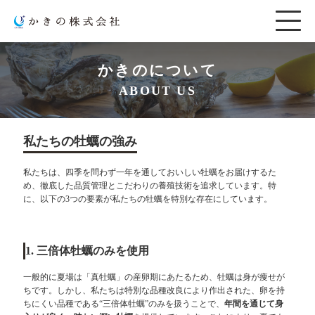
かきのについて
ABOUT US
私たちの牡蠣の強み
私たちは、四季を問わず一年を通しておいしい牡蠣をお届けするた
め、徹底した品質管理とこだわりの養殖技術を追求しています。特
に、以下の3つの要素が私たちの牡蠣を特別な存在にしています。
1. 三倍体牡蠣のみを使用
一般的に夏場は「真牡蠣」の産卵期にあたるため、牡蠣は身が痩せが
ちです。しかし、私たちは特別な品種改良により作出された、卵を持
ちにくい品種である“三倍体牡蠣”のみを扱うことで、
年間を通じて身