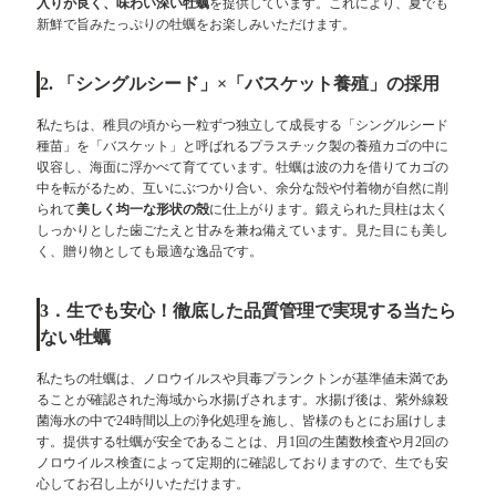
入りが良く、味わい深い牡蠣
を提供しています。これにより、夏でも
新鮮で旨みたっぷりの牡蠣をお楽しみいただけます。
2. 「シングルシード」×「バスケット養殖」の採用
私たちは、稚貝の頃から一粒ずつ独立して成長する「シングルシード
種苗」を「バスケット」と呼ばれるプラスチック製の養殖カゴの中に
収容し、海面に浮かべて育てています。牡蠣は波の力を借りてカゴの
中を転がるため、互いにぶつかり合い、余分な殻や付着物が自然に削
られて
美しく均一な形状の殻
に仕上がります。鍛えられた貝柱は太く
しっかりとした歯ごたえと甘みを兼ね備えています。見た目にも美し
く、贈り物としても最適な逸品です。
3．
生でも安心！徹底した品質管理で実現する当たら
ない牡蠣
私たちの牡蠣は、ノロウイルスや貝毒プランクトンが基準値未満であ
ることが確認された海域から水揚げされます。水揚げ後は、紫外線殺
菌海水の中で24時間以上の浄化処理を施し、皆様のもとにお届けしま
す。提供する牡蠣が安全であることは、月1回の生菌数検査や月2回の
ノロウイルス検査によって定期的に確認しておりますので、生でも安
心してお召し上がりいただけます。